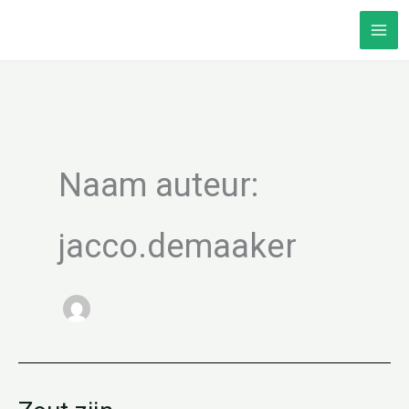
Doorgaan
naar
inhoud
Naam auteur:
jacco.demaaker
Zout